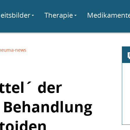
eitsbilder
Therapie
Medikament
heuma-news
tel´ der
r Behandlung
toiden