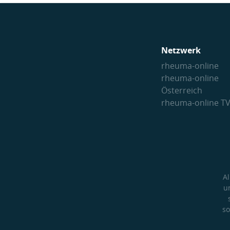
Netzwerk
rheuma-online
rheuma-online
Österreich
rheuma-online T
A
u
so