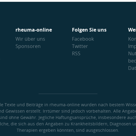
rheuma-online
Folgen Sie uns
We
Wir über uns
Facebook
Kon
Sponsoren
Twitter
Im
RSS
Nu
V
be
Da
lle Texte und Beiträge in rheuma-online wurden nach bestem Wiss
nd Gewissen erstellt. Irrtümer sind jedoch vorbehalten. Alle Angab
sind ohne Gewähr. Jegliche Haftungsansprüche, insbesondere auc
lche, die sich aus den Angaben zu Krankheitsbildern, Diagnosen 
Therapien ergeben könnten, sind ausgeschlossen.