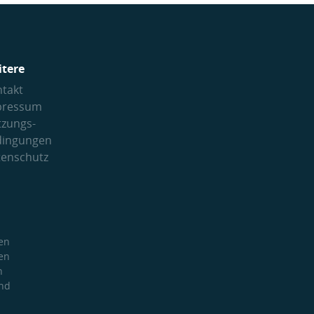
itere
takt
pressum
tzungs­
dingungen
tenschutz
en
en
h
und