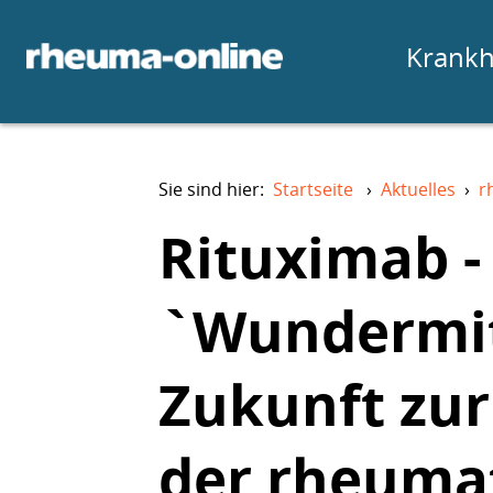
Krankh
Sie sind hier:
Startseite
›
Aktuelles
›
r
Rituximab -
`Wundermit
Zukunft zu
der rheuma