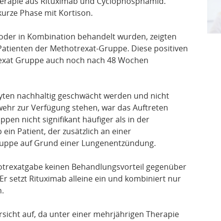
herapie aus Rituximab und Cyclophosphamid.
 kurze Phase mit Kortison.
ne oder in Kombination behandelt wurden, zeigten
s Patienten der Methotrexat-Gruppe. Diese positiven
rexat Gruppe auch noch nach 48 Wochen
ten nachhaltig geschwächt werden und nicht
wehr zur Verfügung stehen, war das Auftreten
pen nicht signifikant häufiger als in der
ein Patient, der zusätzlich an einer
Gruppe auf Grund einer Lungenentzündung.
hotrexatgabe keinen Behandlungsvorteil gegenüber
 Er setzt Rituximab alleine ein und kombiniert nur
n.
rsicht auf, da unter einer mehrjährigen Therapie