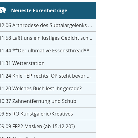
Neueste Forenbeiträge
12:06
Arthrodese des Subtalargelenks mit 27
11:58
Laßt uns ein lustiges Gedicht schreiben- jeder einen Satz
11:44
**Der ultimative Essensthread**
11:31
Wetterstation
11:24
Knie TEP rechts! OP steht bevor ...
11:20
Welches Buch lest ihr gerade?
10:37
Zahnentfernung und Schub
09:55
RO Kunstgalerie/Kreatives
09:09
FFP2 Masken (ab 15.12.20?)