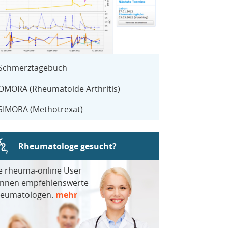
Schmerztagebuch
OMORA (Rheumatoide Arthritis)
SIMORA (Methotrexat)
Rheumatologe gesucht?
e rheuma-online User
nnen empfehlenswerte
eumatologen.
mehr