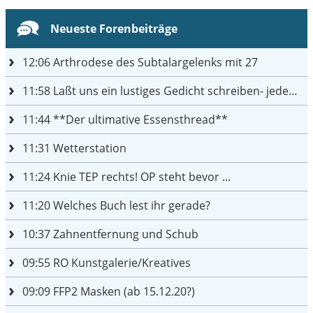
Neueste Forenbeiträge
12:06
Arthrodese des Subtalargelenks mit 27
11:58
Laßt uns ein lustiges Gedicht schreiben- jeder einen Satz
11:44
**Der ultimative Essensthread**
11:31
Wetterstation
11:24
Knie TEP rechts! OP steht bevor ...
11:20
Welches Buch lest ihr gerade?
10:37
Zahnentfernung und Schub
09:55
RO Kunstgalerie/Kreatives
09:09
FFP2 Masken (ab 15.12.20?)