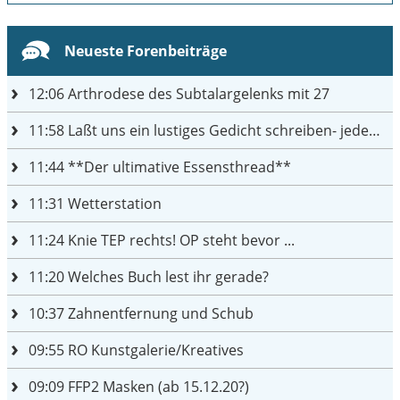
Neueste Forenbeiträge
12:06
Arthrodese des Subtalargelenks mit 27
11:58
Laßt uns ein lustiges Gedicht schreiben- jeder einen Satz
11:44
**Der ultimative Essensthread**
11:31
Wetterstation
11:24
Knie TEP rechts! OP steht bevor ...
11:20
Welches Buch lest ihr gerade?
10:37
Zahnentfernung und Schub
09:55
RO Kunstgalerie/Kreatives
09:09
FFP2 Masken (ab 15.12.20?)