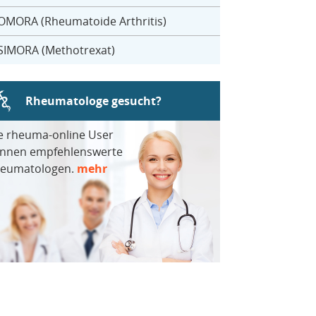
OMORA (Rheumatoide Arthritis)
SIMORA (Methotrexat)
Rheumatologe gesucht?
e rheuma-online User
nnen empfehlenswerte
eumatologen.
mehr