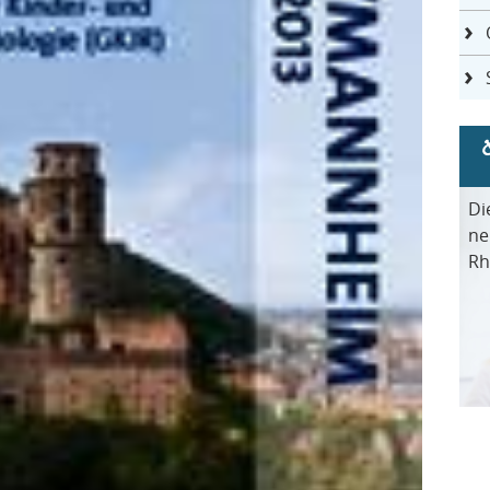
Di
ne
Rh