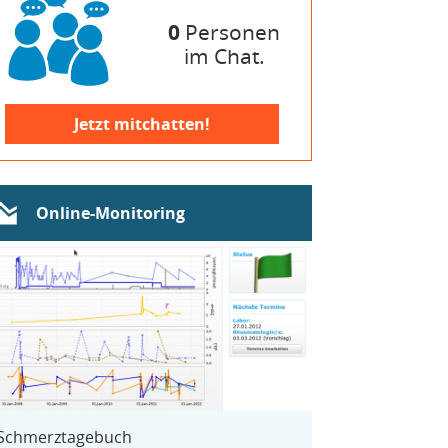
0
Personen
im Chat.
Jetzt mitchatten!
Online-Monitoring
Schmerztagebuch