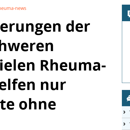
heuma-news
derungen der
chweren
Vielen Rheuma-
elfen nur
te ohne