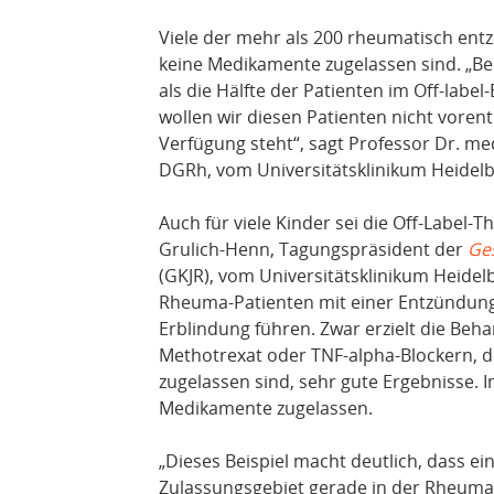
Viele der mehr als 200 rheumatisch entz
keine Medikamente zugelassen sind. „B
als die Hälfte der Patienten im Off-lab
wollen wir diesen Patienten nicht vorent
Verfügung steht“, sagt Professor Dr. m
DGRh, vom Universitätsklinikum Heidelb
Auch für viele Kinder sei die Off-Label-T
Grulich-Henn, Tagungspräsident der
Ges
(GKJR), vom Universitätsklinikum Heidelb
Rheuma-Patienten mit einer Entzündung 
Erblindung führen. Zwar erzielt die Beh
Methotrexat oder TNF-alpha-Blockern, 
zugelassen sind, sehr gute Ergebnisse. I
Medikamente zugelassen.
„Dieses Beispiel macht deutlich, dass e
Zulassungsgebiet gerade in der Rheumat