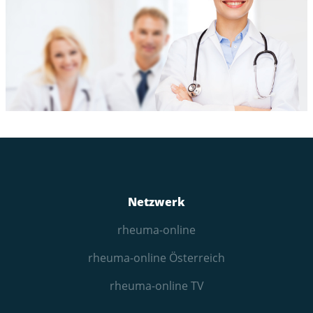
Netzwerk
rheuma-online
rheuma-online Österreich
rheuma-online TV