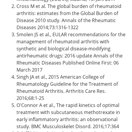
Cross M et al. The global burden of rheumatoid
arthritis: estimates from the Global Burden of
Disease 2010 study. Annals of the Rheumatic
Diseases 2014;73:1316-1322
Smolen JS et al., EULAR recommendations for the
management of rheumatoid arthritis with
synthetic and biological disease-modifying
antirheumatic drugs: 2016 update Annals of the
Rheumatic Diseases Published Online First: 06
March 2017
Singh JA et al., 2015 American College of
Rheumatology Guideline for the Treatment of
Rheumatoid Arthritis. Arthritis Care Res.
2016;68:1-25
O'Connor A et al., The rapid kinetics of optimal
treatment with subcutaneous methotrexate in
early inflammatory arthritis: an observational
study. BMC Musculoskelet Disord. 2016;17:364