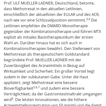
Prof. ULF MUELLER-LADNER, Deutschland, betonte,
dass Methotrexat in den aktuellen Leitlinien,
einschließlich der aktuellsten der EULAR und des ACR,
3,4
nach wie vor eine Schlüsselposition einnimmt.
Die
Leitlinien empfehlen die DMARD-Monotherapie
gegenüber der Kombinationstherapie und führen MTX
explizit als initiales Basistherapeutikum der ersten
Wahl an. Darüber hinaus hat es sich auch in
Kombinationstherapien bewährt. Den Stellenwert von
Methotrexat als therapeutischem Goldstandard
begründete Prof. MUELLER-LADNER mit der
Zuverlässigkeit des Arzneimittels in Bezug auf
Wirksamkeit und Sicherheit. Ein großer Vorteil liegt
zudem in der subkutanen Gabe. Unter die Haut
appliziert, zeigt Methotrexat eine bessere
5,6,7
Bioverfügbarkeit
und zudem eine bessere
Verträglichkeit, da der Gastrointestinaltrakt umgangen
8
wird
. Die letzten Innovationen, wie die höhere
Arzneimittelkonzentration von 50 mg/ml und die damit