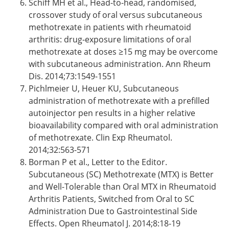
Schiff MH et al., Head-to-head, randomised,
crossover study of oral versus subcutaneous
methotrexate in patients with rheumatoid
arthritis: drug-exposure limitations of oral
methotrexate at doses ≥15 mg may be overcome
with subcutaneous administration. Ann Rheum
Dis. 2014;73:1549-1551
Pichlmeier U, Heuer KU, Subcutaneous
administration of methotrexate with a prefilled
autoinjector pen results in a higher relative
bioavailability compared with oral administration
of methotrexate. Clin Exp Rheumatol.
2014;32:563-571
Borman P et al., Letter to the Editor.
Subcutaneous (SC) Methotrexate (MTX) is Better
and Well-Tolerable than Oral MTX in Rheumatoid
Arthritis Patients, Switched from Oral to SC
Administration Due to Gastrointestinal Side
Effects. Open Rheumatol J. 2014;8:18-19