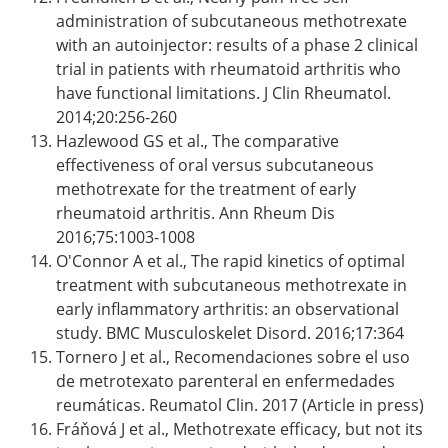
administration of subcutaneous methotrexate
with an autoinjector: results of a phase 2 clinical
trial in patients with rheumatoid arthritis who
have functional limitations. J Clin Rheumatol.
2014;20:256-260
Hazlewood GS et al., The comparative
effectiveness of oral versus subcutaneous
methotrexate for the treatment of early
rheumatoid arthritis. Ann Rheum Dis
2016;75:1003-1008
O'Connor A et al., The rapid kinetics of optimal
treatment with subcutaneous methotrexate in
early inflammatory arthritis: an observational
study. BMC Musculoskelet Disord. 2016;17:364
Tornero J et al., Recomendaciones sobre el uso
de metrotexato parenteral en enfermedades
reumáticas. Reumatol Clin. 2017 (Article in press)
Fráňová J et al., Methotrexate efficacy, but not its