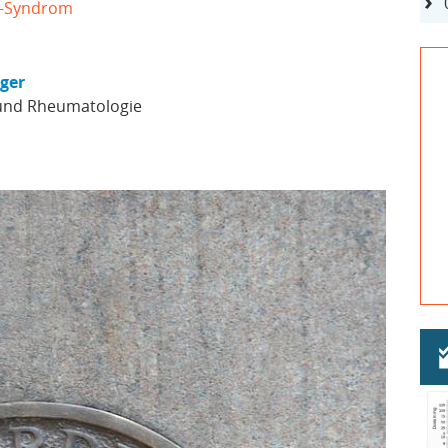
n-Syndrom
nger
 und Rheumatologie