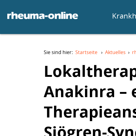
Krankh
Sie sind hier:
Startseite
›
Aktuelles
›
r
Lokaltherap
Anakinra – 
Therapieans
Sjögren-Sy