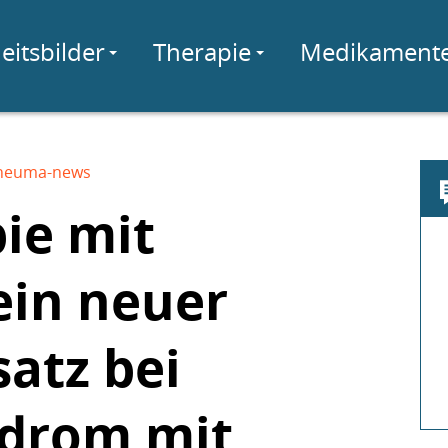
eitsbilder
Therapie
Medikament
heuma-news
ie mit
ein neuer
atz bei
ndrom mit