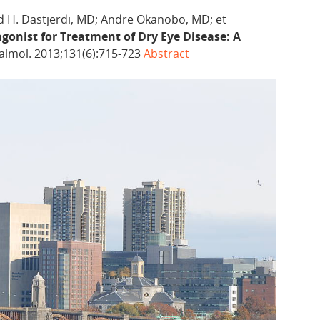
H. Dastjerdi, MD; Andre Okanobo, MD; et
agonist for Treatment of Dry Eye Disease: A
lmol. 2013;131(6):715-723
Abstract