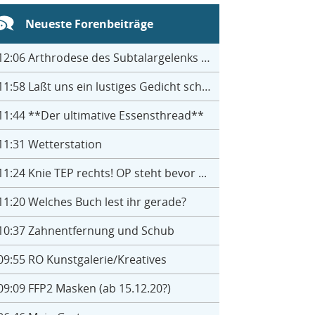
Neueste Forenbeiträge
12:06
Arthrodese des Subtalargelenks mit 27
11:58
Laßt uns ein lustiges Gedicht schreiben- jeder einen Satz
11:44
**Der ultimative Essensthread**
11:31
Wetterstation
11:24
Knie TEP rechts! OP steht bevor ...
11:20
Welches Buch lest ihr gerade?
10:37
Zahnentfernung und Schub
09:55
RO Kunstgalerie/Kreatives
09:09
FFP2 Masken (ab 15.12.20?)