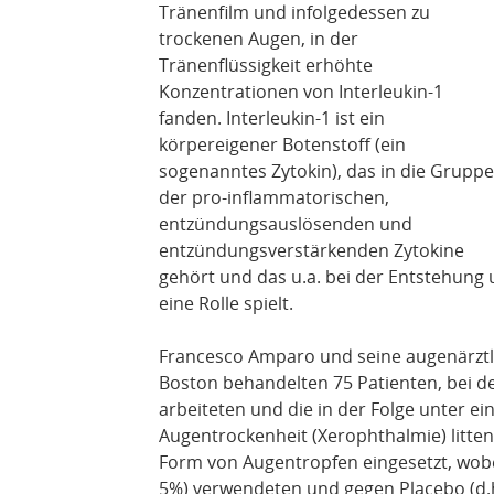
Tränenfilm und infolgedessen zu
trockenen Augen, in der
Tränenflüssigkeit erhöhte
Konzentrationen von Interleukin-1
fanden. Interleukin-1 ist ein
körpereigener Botenstoff (ein
sogenanntes Zytokin), das in die Gruppe
der pro-inflammatorischen,
entzündungsauslösenden und
entzündungsverstärkenden Zytokine
gehört und das u.a. bei der Entstehung
eine Rolle spielt.
Francesco Amparo und seine augenärztli
Boston behandelten 75 Patienten, bei d
arbeiteten und die in der Folge unter e
Augentrockenheit (Xerophthalmie) litten
Form von Augentropfen eingesetzt, wobe
5%) verwendeten und gegen Placebo (d.