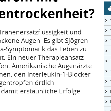
entrockenheit?
Tränenersatzflüssigkeit und
ockene Augen: Es gibt Sjögren-
cca-Symptomatik das Leben zu
t. Ein neuer Therapieansatz
lfen. Amerikanische Augenärzte
en, den Interleukin-1-Blocker
gentropfen örtlich
amit erstaunliche Erfolge