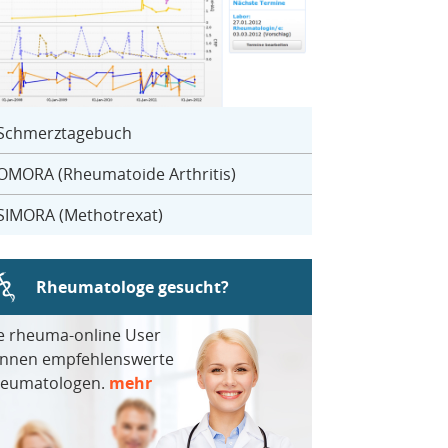
Schmerztagebuch
OMORA (Rheumatoide Arthritis)
SIMORA (Methotrexat)
Rheumatologe gesucht?
e rheuma-online User
nnen empfehlenswerte
eumatologen.
mehr