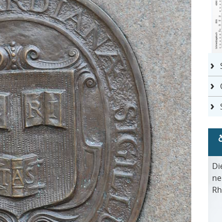
Di
ne
Rh