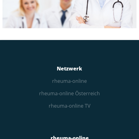
Netzwerk
rheuma-online
rheuma-online Österreich
rheuma-online TV
rheuma-online