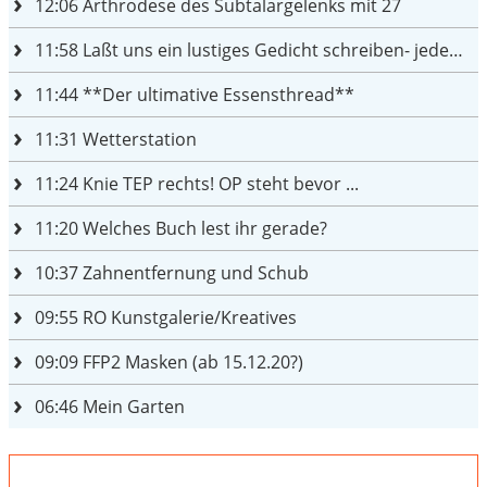
12:06
Arthrodese des Subtalargelenks mit 27
11:58
Laßt uns ein lustiges Gedicht schreiben- jeder einen Satz
11:44
**Der ultimative Essensthread**
11:31
Wetterstation
11:24
Knie TEP rechts! OP steht bevor ...
11:20
Welches Buch lest ihr gerade?
10:37
Zahnentfernung und Schub
09:55
RO Kunstgalerie/Kreatives
09:09
FFP2 Masken (ab 15.12.20?)
06:46
Mein Garten