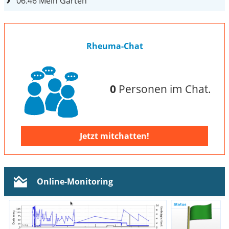
06:46
Mein Garten
Rheuma-Chat
0
Personen im Chat.
Jetzt mitchatten!
Online-Monitoring