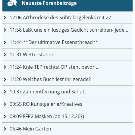
Neueste Forenbeiträge
12:06
Arthrodese des Subtalargelenks mit 27
11:58
Laßt uns ein lustiges Gedicht schreiben- jeder einen Satz
11:44
**Der ultimative Essensthread**
11:31
Wetterstation
11:24
Knie TEP rechts! OP steht bevor ...
11:20
Welches Buch lest ihr gerade?
10:37
Zahnentfernung und Schub
09:55
RO Kunstgalerie/Kreatives
09:09
FFP2 Masken (ab 15.12.20?)
06:46
Mein Garten