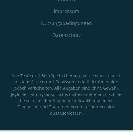
Impressum
Nutzungs­bedingungen
Datenschutz
Alle Texte und Beiträge in rheuma-online wurden nach
bestem Wissen und Gewissen erstellt. Irrtümer sind
jedoch vorbehalten. Alle Angaben sind ohne Gewähr.
Jegliche Haftungsansprüche, insbesondere auch solche,
die sich aus den Angaben zu Krankheitsbildern,
Diagnosen und Therapien ergeben könnten, sind
ausgeschlossen.