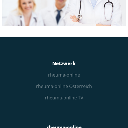
Netzwerk
rheuma-online
rheuma-online Österreich
rheuma-online TV
rheuma-online