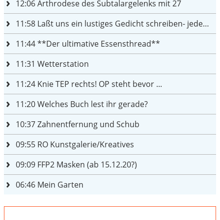
12:06
Arthrodese des Subtalargelenks mit 27
11:58
Laßt uns ein lustiges Gedicht schreiben- jeder einen Satz
11:44
**Der ultimative Essensthread**
11:31
Wetterstation
11:24
Knie TEP rechts! OP steht bevor ...
11:20
Welches Buch lest ihr gerade?
10:37
Zahnentfernung und Schub
09:55
RO Kunstgalerie/Kreatives
09:09
FFP2 Masken (ab 15.12.20?)
06:46
Mein Garten