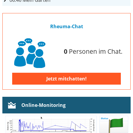
06:46
Mein Garten
Rheuma-Chat
0
Personen im Chat.
Jetzt mitchatten!
Online-Monitoring