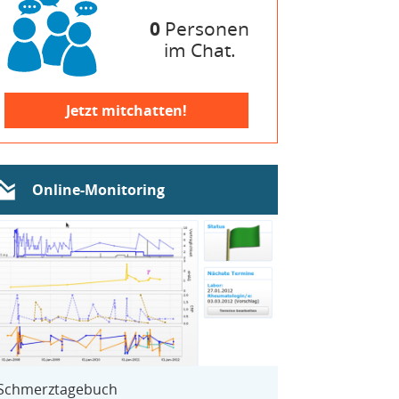
0
Personen
im Chat.
Jetzt mitchatten!
Online-Monitoring
Schmerztagebuch