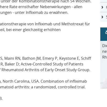
it unter der Kombinationstherapie nach 54 Wochen.
öhere Rate ernsthafter Nebenwirkungen - allen
ngen - unter Infliximab zu erwähnen.
inationstherapie von Infliximab und Methotrexat für
il, bei einer gleichzeitig erhöhten
Di
ne
Rh
JS, Maini RN, Bathon JM, Emery P, Keystone E, Schiff
, Baker D; Active-Controlled Study of Patients
f Rheumatoid Arthritis of Early Onset Study Group.
 North Carolina, USA. Combination of infliximab
atoid arthritis: a randomized, controlled trial.
3.