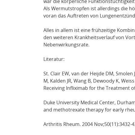
war die körperliche Funktionstüchtigke
Als Wermutstropfen ist allerdings die h
voran das Auftreten von Lungenentzündu
Alles in allem ist eine frühzeitige Komb
den weiteren Krankheitsverlauf von Vorte
Nebenwirkungsrate.
Literatur:
St. Clair EW, van der Heijde DM, Smolen 
M, Kalden JR, Wang B, Dewoody K, Weiss R
Receiving Infliximab for the Treatment o
Duke University Medical Center, Durham,
and methotrexate therapy for early rheum
Arthritis Rheum. 2004 Nov;50(11):3432-4