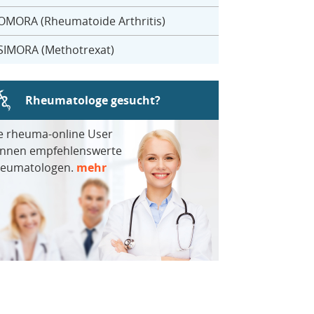
OMORA (Rheumatoide Arthritis)
SIMORA (Methotrexat)
Rheumatologe gesucht?
e rheuma-online User
nnen empfehlenswerte
eumatologen.
mehr