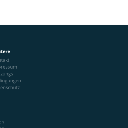
itere
takt
pressum
tzungs­
dingungen
tenschutz
en
en