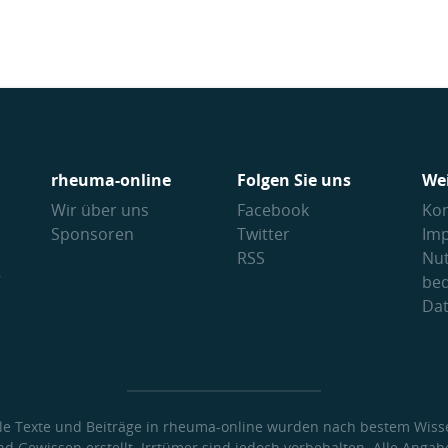
rheuma-online
Folgen Sie uns
We
Wir über uns
Facebook
Kon
Sponsoren
Twitter
Im
RSS
Nu
V
be
Da
lle Texte und Beiträge in rheuma-online wurden nach bestem Wiss
nd Gewissen erstellt. Irrtümer sind jedoch vorbehalten. Alle Angab