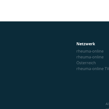
Netzwerk
rheuma-online
rheuma-online
Österreich
rheuma-online T
A
u