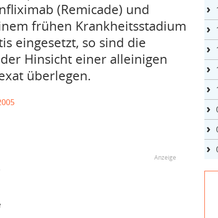
Infliximab (Remicade) und
einem frühen Krankheitsstadium
s eingesetzt, so sind die
der Hinsicht einer alleinigen
exat überlegen.
2005
e
e