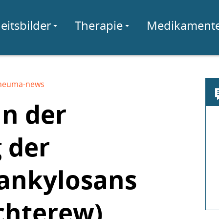
eitsbilder
Therapie
Medikament
heuma-news
in der
 der
 ankylosans
chterew)