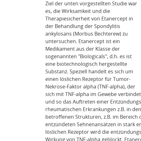
Ziel der unten vorgestellten Studie war
es, die Wirksamkeit und die
Therapiesicherheit von Etanercept in
der Behandlung der Spondylitis
ankylosans (Morbus Bechterew) zu
untersuchen. Etanercept ist ein
Medikament aus der Klasse der
sogenannten "Biologicals", d.h. es ist
eine biotechnologisch hergestellte
Substanz. Speziell handelt es sich um
einen löslichen Rezeptor für Tumor-
Nekrose-Faktor alpha (TNF-alpha), der
sich mit TNF-alpha im Gewebe verbindet
und so das Auftreten einer Entzündungsk
rheumatischen Erkrankungen z.B. in de
betroffenen Strukturen, z.B. im Bereich 
entzündeten Sehnenansätzen in stark e
löslichen Rezeptor wird die entzündun
Wirkung von TNF-alpha geblockt. Etanerc