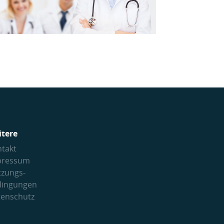
itere
takt
pressum
tzungs­
dingungen
tenschutz