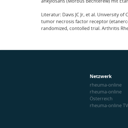
ankylosans (Morbus Bechterew) mit Etane
Literatur: Davis JC Jr, et al. University
tumor necrosis factor receptor (etanerce
randomized, contolled trial. Arthritis R
Netzwerk
rheuma-online
rheuma-online
Österreich
rheuma-online T