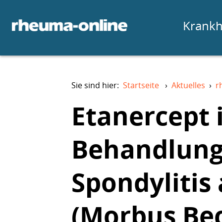
Krankh
Sie sind hier:
Startseite
›
Aktuelles
›
r
Etanercept 
Behandlung
Spondylitis
(Morbus Be