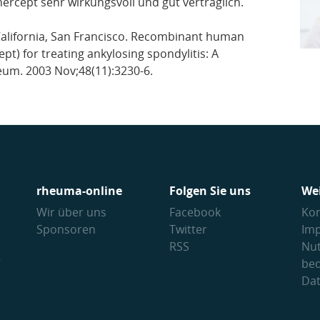
rcept sehr wirkungsvoll und gut verträglich.
 of California, San Francisco. Recombinant human
pt) for treating ankylosing spondylitis: A
heum. 2003 Nov;48(11):3230-6.
rheuma-online
Folgen Sie uns
We
Wir über uns
Facebook
Kon
Sponsoren
Twitter
Im
RSS
Nu
V
be
Da