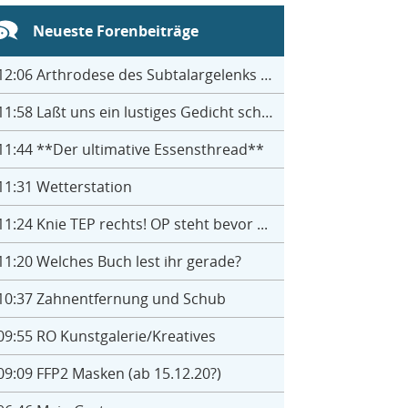
Neueste Forenbeiträge
12:06
Arthrodese des Subtalargelenks mit 27
11:58
Laßt uns ein lustiges Gedicht schreiben- jeder einen Satz
11:44
**Der ultimative Essensthread**
11:31
Wetterstation
11:24
Knie TEP rechts! OP steht bevor ...
11:20
Welches Buch lest ihr gerade?
10:37
Zahnentfernung und Schub
09:55
RO Kunstgalerie/Kreatives
09:09
FFP2 Masken (ab 15.12.20?)