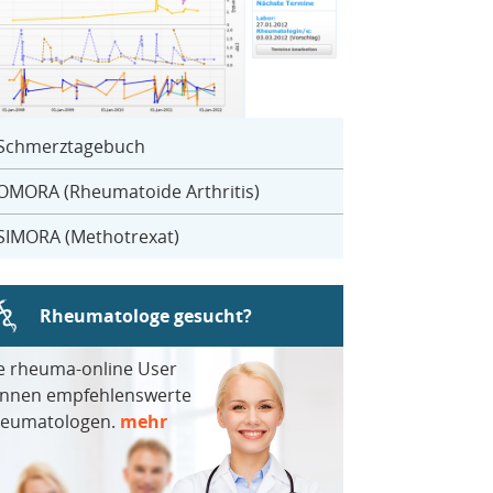
Schmerztagebuch
OMORA (Rheumatoide Arthritis)
SIMORA (Methotrexat)
Rheumatologe gesucht?
e rheuma-online User
nnen empfehlenswerte
eumatologen.
mehr