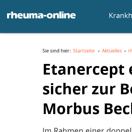
Krankh
Sie sind hier:
Startseite
›
Aktuelles
›
r
Etanercept 
sicher zur 
Morbus Bec
Im Rahmen einer doppelt