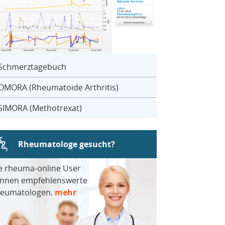
Schmerztagebuch
OMORA (Rheumatoide Arthritis)
SIMORA (Methotrexat)
Rheumatologe gesucht?
e rheuma-online User
nnen empfehlenswerte
eumatologen.
mehr