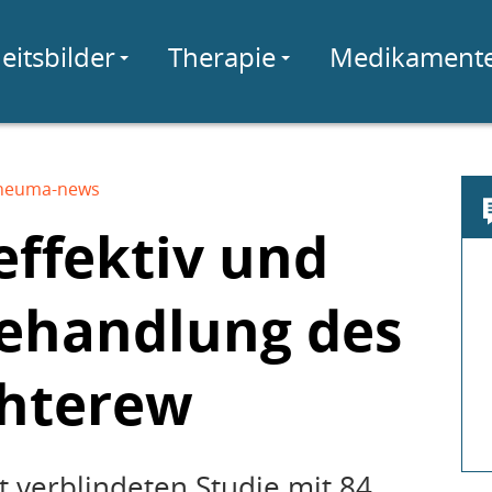
eitsbilder
Therapie
Medikament
heuma-news
effektiv und
Behandlung des
hterew
 verblindeten Studie mit 84