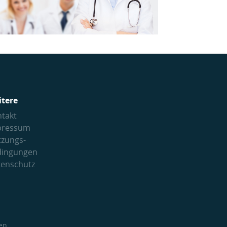
itere
takt
pressum
tzungs­
dingungen
tenschutz
en