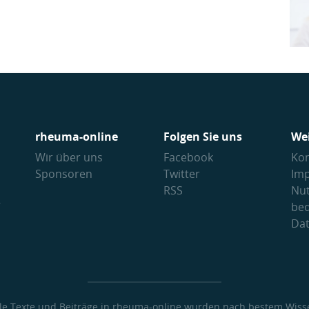
rheuma-online
Folgen Sie uns
We
Wir über uns
Facebook
Kon
Sponsoren
Twitter
Im
RSS
Nu
V
be
Da
lle Texte und Beiträge in rheuma-online wurden nach bestem Wiss