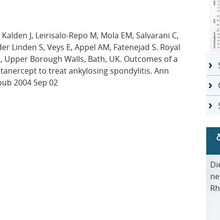
 Kalden J, Leirisalo-Repo M, Mola EM, Salvarani C,
n der Linden S, Veys E, Appel AM, Fatenejad S. Royal
e, Upper Borough Walls, Bath, UK. Outcomes of a
etanercept to treat ankylosing spondylitis. Ann
pub 2004 Sep 02
Di
ne
Rh