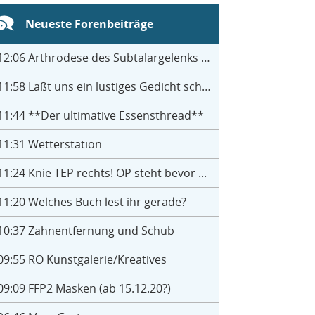
Neueste Forenbeiträge
12:06
Arthrodese des Subtalargelenks mit 27
11:58
Laßt uns ein lustiges Gedicht schreiben- jeder einen Satz
11:44
**Der ultimative Essensthread**
11:31
Wetterstation
11:24
Knie TEP rechts! OP steht bevor ...
11:20
Welches Buch lest ihr gerade?
10:37
Zahnentfernung und Schub
09:55
RO Kunstgalerie/Kreatives
09:09
FFP2 Masken (ab 15.12.20?)