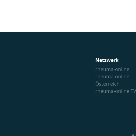
Netzwerk
rheuma-online
rheuma-online
Österreich
rheuma-online T
A