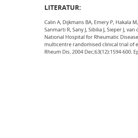
LITERATUR:
Calin A, Dijkmans BA, Emery P, Hakala M,
Sanmarti R, Sany J, Sibilia J, Sieper J, va
National Hospital for Rheumatic Diseas
multicentre randomised clinical trial of 
Rheum Dis. 2004 Dec;63(12):1594-600. E