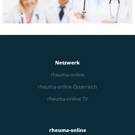
Netzwerk
rheuma-online
rheuma-online Österreich
rheuma-online TV
rheuma-online