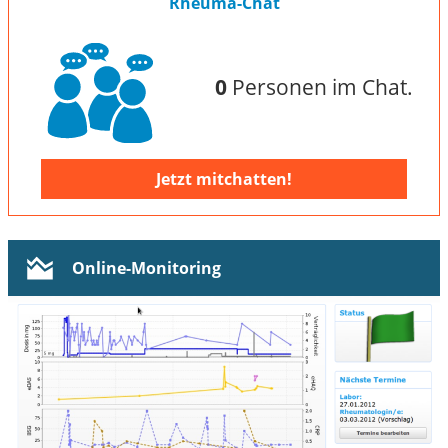
Rheuma-Chat
0
Personen im Chat.
Jetzt mitchatten!
Online-Monitoring