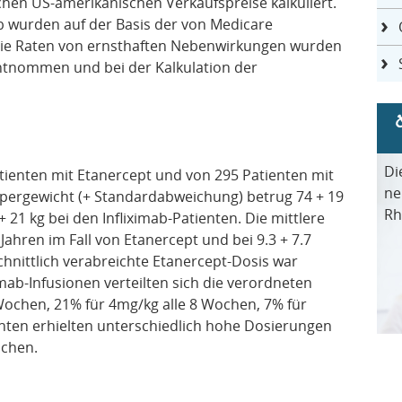
chen US-amerikanischen Verkaufspreise kalkuliert.
ab wurden auf der Basis der von Medicare
Die Raten von ernsthaften Nebenwirkungen wurden
ntnommen und bei der Kalkulation der
Di
ienten mit Etanercept und von 295 Patienten mit
ne
örpergewicht (+ Standardabweichung) betrug 74 + 19
Rh
 21 kg bei den Infliximab-Patienten. Die mittlere
 Jahren im Fall von Etanercept und bei 9.3 + 7.7
schnittlich verabreichte Etanercept-Dosis war
imab-Infusionen verteilten sich die verordneten
Wochen, 21% für 4mg/kg alle 8 Wochen, 7% für
enten erhielten unterschiedlich hohe Dosierungen
ochen.