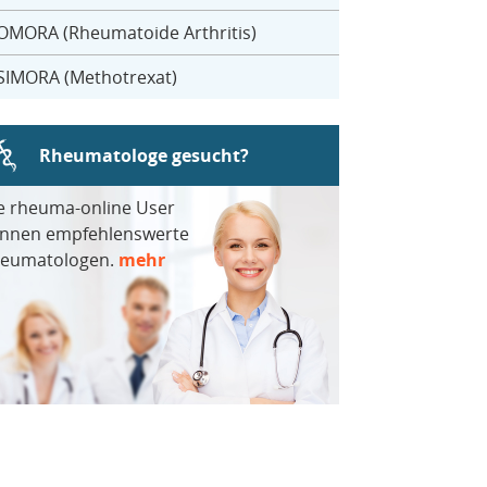
OMORA (Rheumatoide Arthritis)
SIMORA (Methotrexat)
Rheumatologe gesucht?
e rheuma-online User
nnen empfehlenswerte
eumatologen.
mehr