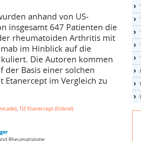
 wurden anhand von US-
n insgesamt 647 Patienten die
der rheumatoiden Arthritis mit
imab im Hinblick auf die
alkuliert. Die Autoren kommen
f der Basis einer solchen
t Etanercept im Vergleich zu
emicade)
,
TIZ Etanercept (Enbrel)
nger
 und Rheumatologie