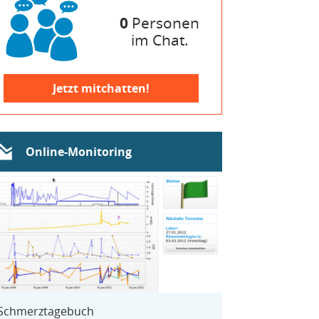
0
Personen
im Chat.
Jetzt mitchatten!
Online-Monitoring
Schmerztagebuch