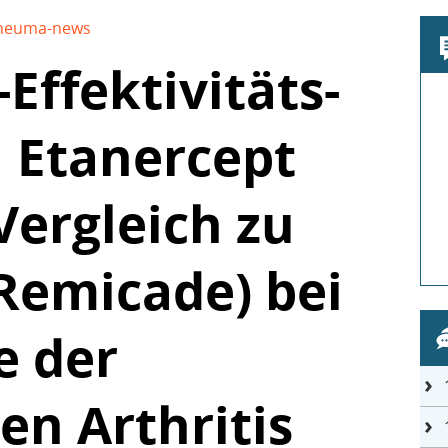
heuma-news
Effektivitäts-
 Etanercept
Vergleich zu
(Remicade) bei
e der
n Arthritis