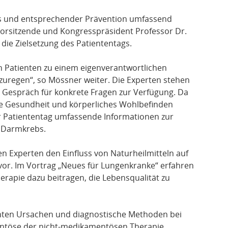
tils und entsprechender Prävention umfassend
-Vorsitzende und Kongresspräsident Professor Dr.
 die Zielsetzung des Patiententags.
en Patienten zu einem eigenverantwortlichen
uregen“, so Mössner weiter. Die Experten stehen
 Gespräch für konkrete Fragen zur Verfügung. Da
nde Gesundheit und körperliches Wohlbefinden
r Patiententag umfassende Informationen zur
i Darmkrebs.
en Experten den Einfluss von Naturheilmitteln auf
r. Im Vortrag „Neues für Lungenkranke“ erfahren
rapie dazu beitragen, die Lebensqualität zu
enten Ursachen und diagnostische Methoden bei
entöse der nicht-medikamentösen Therapie