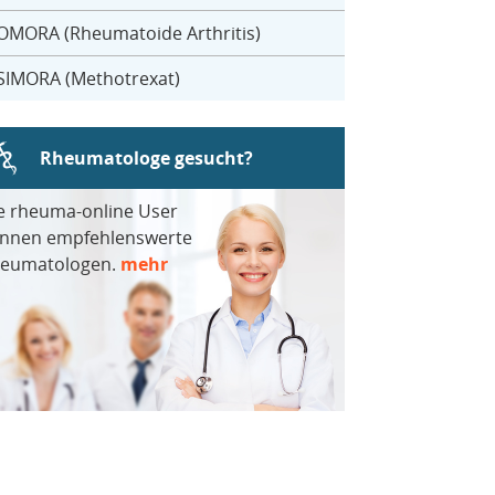
OMORA (Rheumatoide Arthritis)
SIMORA (Methotrexat)
Rheumatologe gesucht?
e rheuma-online User
nnen empfehlenswerte
eumatologen.
mehr