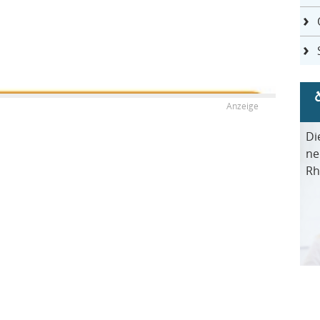
Di
ne
Rh