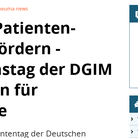
heuma-news
Patienten-
ördern -
nstag der DGIM
n für
e
ententag der Deutschen