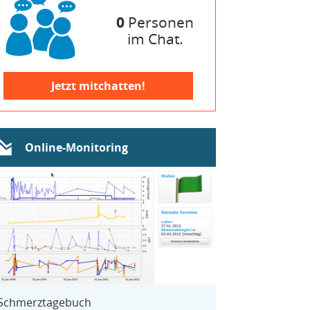
0
Personen
im Chat.
Jetzt mitchatten!
Online-Monitoring
Schmerztagebuch