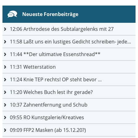
Neueste Forenbeiträge
12:06
Arthrodese des Subtalargelenks mit 27
11:58
Laßt uns ein lustiges Gedicht schreiben- jeder einen Satz
11:44
**Der ultimative Essensthread**
11:31
Wetterstation
11:24
Knie TEP rechts! OP steht bevor ...
11:20
Welches Buch lest ihr gerade?
10:37
Zahnentfernung und Schub
09:55
RO Kunstgalerie/Kreatives
09:09
FFP2 Masken (ab 15.12.20?)