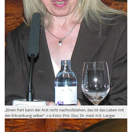
„Einen Part kann der Arzt nicht nachvollziehen, das ist das Leben mit
der Erkrankung selber“. r-o-Foto: Priv. Doz. Dr. med. H.E. Langer