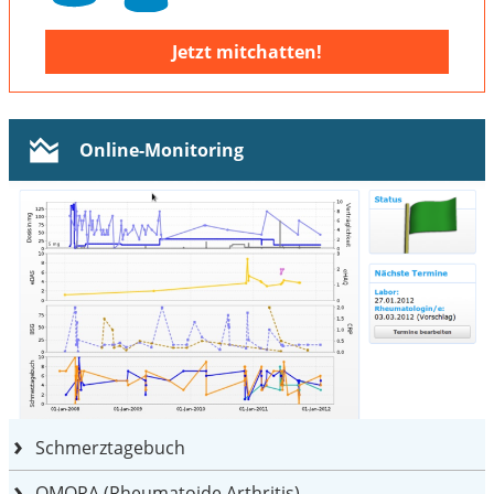
Jetzt mitchatten!
Online-Monitoring
Schmerztagebuch
OMORA (Rheumatoide Arthritis)