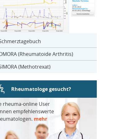
Schmerztagebuch
OMORA (Rheumatoide Arthritis)
SIMORA (Methotrexat)
Rheumatologe gesucht?
e rheuma-online User
nnen empfehlenswerte
eumatologen.
mehr