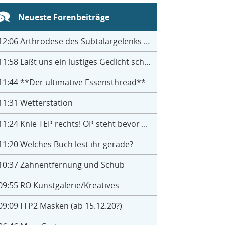
Neueste Forenbeiträge
12:06
Arthrodese des Subtalargelenks mit 27
11:58
Laßt uns ein lustiges Gedicht schreiben- jeder einen Satz
11:44
**Der ultimative Essensthread**
11:31
Wetterstation
11:24
Knie TEP rechts! OP steht bevor ...
11:20
Welches Buch lest ihr gerade?
10:37
Zahnentfernung und Schub
09:55
RO Kunstgalerie/Kreatives
09:09
FFP2 Masken (ab 15.12.20?)