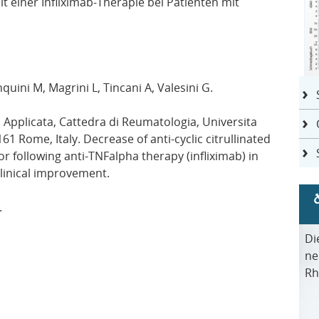
it einer Infliximab-Therapie bei Patienten mit
uini M, Magrini L, Tincani A, Valesini G.
 Applicata, Cattedra di Reumatologia, Universita
161 Rome, Italy. Decrease of anti-cyclic citrullinated
 following anti-TNFalpha therapy (infliximab) in
clinical improvement.
.
Di
ne
Rh