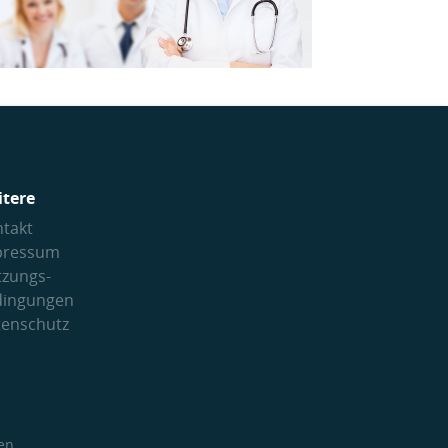
itere
takt
pressum
tzungs­
dingungen
tenschutz
en