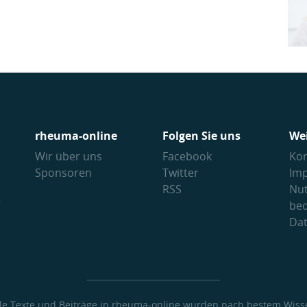
rheuma-online
Folgen Sie uns
We
Wir über uns
Facebook
Kon
Sponsoren
Twitter
Im
RSS
Nu
V
be
Da
lle Texte und Beiträge in rheuma-online wurden nach bestem Wiss