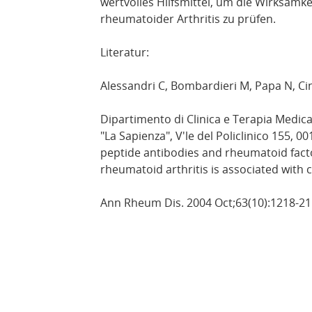
wertvolles Hilfsmittel, um die Wirksamke
rheumatoider Arthritis zu prüfen.
Literatur:
Alessandri C, Bombardieri M, Papa N, Cinq
Dipartimento di Clinica e Terapia Medica
"La Sapienza", V'le del Policlinico 155, 00
peptide antibodies and rheumatoid factor
rheumatoid arthritis is associated with 
Ann Rheum Dis. 2004 Oct;63(10):1218-21