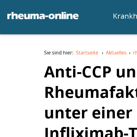
Krankh
Sie sind hier:
Startseite
›
Aktuelles
›
r
Anti-CCP u
Rheumafakt
unter einer
Infliximab-