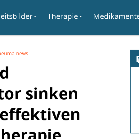
eitsbilder
Therapie
Medikament
heuma-news
nd
or sinken
 effektiven
Therapie