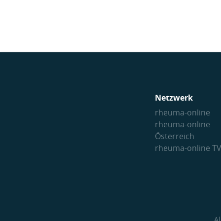
Netzwerk
rheuma-online
rheuma-online
Österreich
rheuma-online T
A