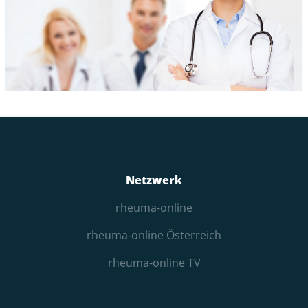
Netzwerk
rheuma-online
rheuma-online Österreich
rheuma-online TV