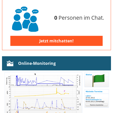
0
Personen im Chat.
Jetzt mitchatten!
Online-Monitoring