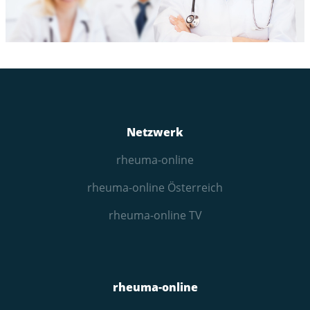
Netzwerk
rheuma-online
rheuma-online Österreich
rheuma-online TV
rheuma-online