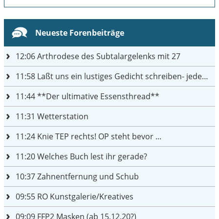
Neueste Forenbeiträge
12:06
Arthrodese des Subtalargelenks mit 27
11:58
Laßt uns ein lustiges Gedicht schreiben- jeder einen Satz
11:44
**Der ultimative Essensthread**
11:31
Wetterstation
11:24
Knie TEP rechts! OP steht bevor ...
11:20
Welches Buch lest ihr gerade?
10:37
Zahnentfernung und Schub
09:55
RO Kunstgalerie/Kreatives
09:09
FFP2 Masken (ab 15.12.20?)