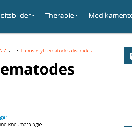
eitsbilder
Therapie
Medikament
A-Z
›
L
›
Lupus erythematodes discoides
hematodes
nger
 und Rheumatologie