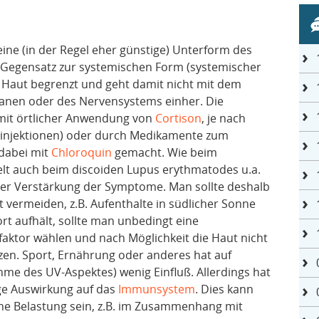
ine (in der Regel eher günstige) Unterform des
m Gegensatz zur systemischen Form (systemischer
e Haut begrenzt und geht damit nicht mit dem
rganen oder des Nervensystems einher. Die
 mit örtlicher Anwendung von
Cortison
, je nach
oninjektionen) oder durch Medikamente zum
dabei mit
Chloroquin
gemacht. Wie beim
lt auch beim discoiden Lupus erythmatodes u.a.
oder Verstärkung der Symptome. Man sollte deshalb
 vermeiden, z.B. Aufenthalte in südlicher Sonne
t aufhält, sollte man unbedingt eine
ktor wählen und nach Möglichkeit die Haut nicht
en. Sport, Ernährung oder anderes hat auf
me des UV-Aspektes) wenig Einfluß. Allerdings hat
ge Auswirkung auf das
Immunsystem
. Dies kann
he Belastung sein, z.B. im Zusammenhang mit