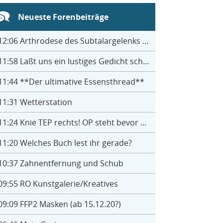
Neueste Forenbeiträge
12:06
Arthrodese des Subtalargelenks mit 27
11:58
Laßt uns ein lustiges Gedicht schreiben- jeder einen Satz
11:44
**Der ultimative Essensthread**
11:31
Wetterstation
11:24
Knie TEP rechts! OP steht bevor ...
11:20
Welches Buch lest ihr gerade?
10:37
Zahnentfernung und Schub
09:55
RO Kunstgalerie/Kreatives
09:09
FFP2 Masken (ab 15.12.20?)