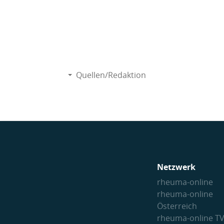
Quellen/Redaktion
Netzwerk
rheuma-online
rheuma-online
Österreich
rheuma-online T