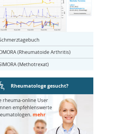
Schmerztagebuch
OMORA (Rheumatoide Arthritis)
SIMORA (Methotrexat)
Rheumatologe gesucht?
e rheuma-online User
nnen empfehlenswerte
eumatologen.
mehr