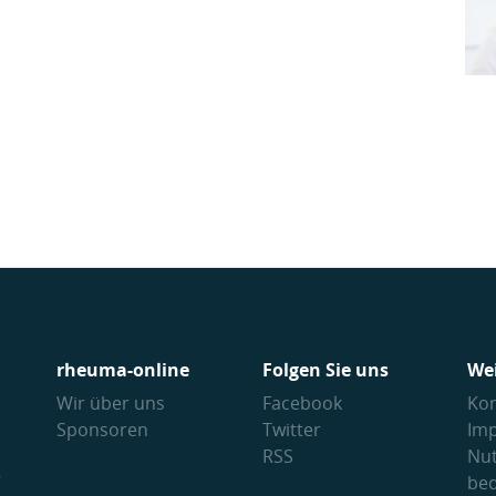
rheuma-online
Folgen Sie uns
We
Wir über uns
Facebook
Kon
Sponsoren
Twitter
Im
RSS
Nu
V
be