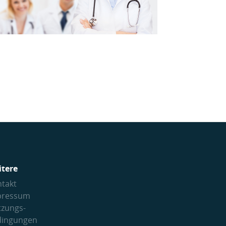
itere
takt
pressum
tzungs­
dingungen