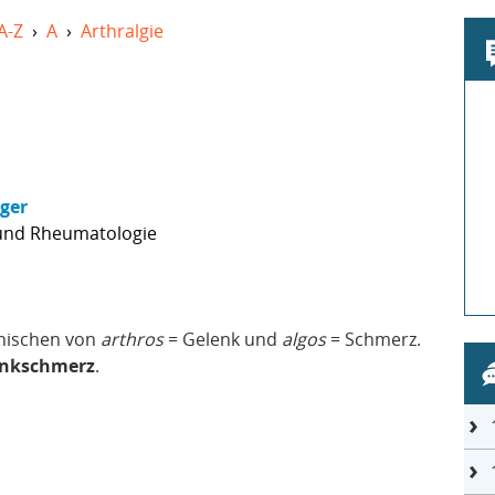
A-Z
›
A
›
Arthralgie
nger
 und Rheumatologie
hischen von
arthros
= Gelenk und
algos
= Schmerz.
enkschmerz
.