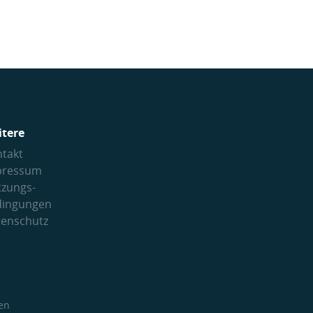
itere
takt
pressum
tzungs­
dingungen
tenschutz
en