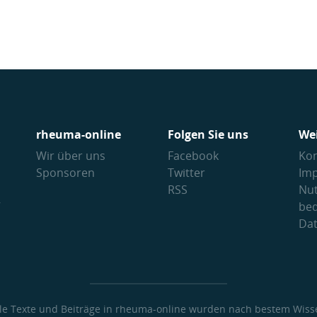
rheuma-online
Folgen Sie uns
We
Wir über uns
Facebook
Kon
Sponsoren
Twitter
Im
RSS
Nu
V
be
Da
lle Texte und Beiträge in rheuma-online wurden nach bestem Wiss