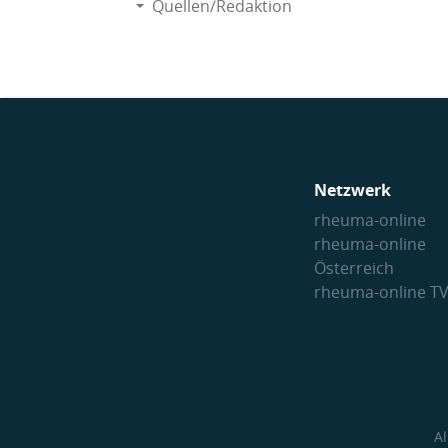
Quellen/Redaktion
Netzwerk
rheuma-online
rheuma-online
Österreich
rheuma-online T
A