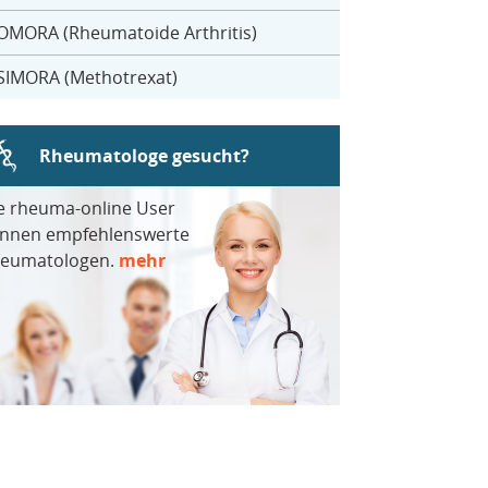
OMORA (Rheumatoide Arthritis)
SIMORA (Methotrexat)
Rheumatologe gesucht?
e rheuma-online User
nnen empfehlenswerte
eumatologen.
mehr