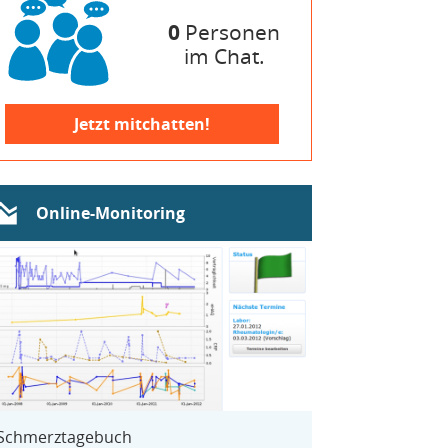
0
Personen
im Chat.
Jetzt mitchatten!
Online-Monitoring
Schmerztagebuch