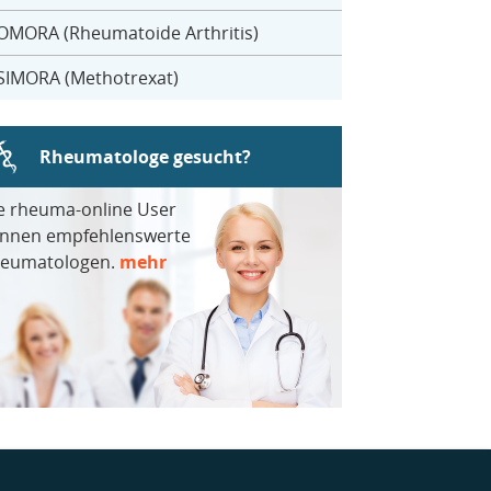
OMORA (Rheumatoide Arthritis)
SIMORA (Methotrexat)
Rheumatologe gesucht?
e rheuma-online User
nnen empfehlenswerte
eumatologen.
mehr