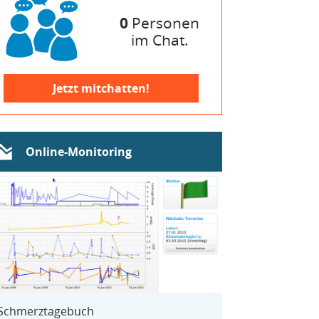
0
Personen
im Chat.
Jetzt mitchatten!
Online-Monitoring
Schmerztagebuch