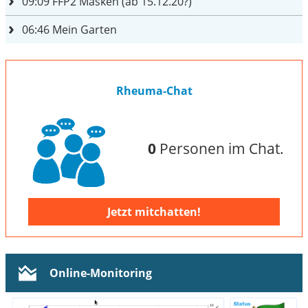
09:09
FFP2 Masken (ab 15.12.20?)
06:46
Mein Garten
Rheuma-Chat
0
Personen im Chat.
Jetzt mitchatten!
Online-Monitoring