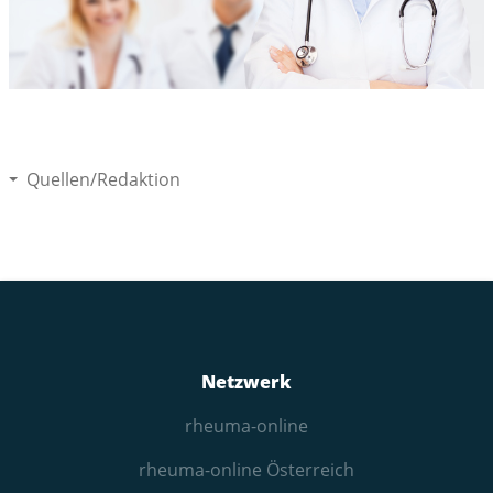
Quellen/Redaktion
Netzwerk
rheuma-online
rheuma-online Österreich