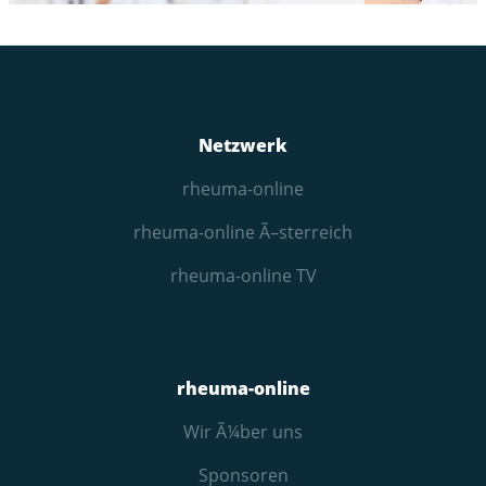
Netzwerk
rheuma-online
rheuma-online Ã–sterreich
rheuma-online TV
rheuma-online
Wir Ã¼ber uns
Sponsoren