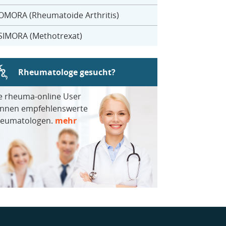
OMORA (Rheumatoide Arthritis)
SIMORA (Methotrexat)
Rheumatologe gesucht?
e rheuma-online User
nnen empfehlenswerte
eumatologen.
mehr