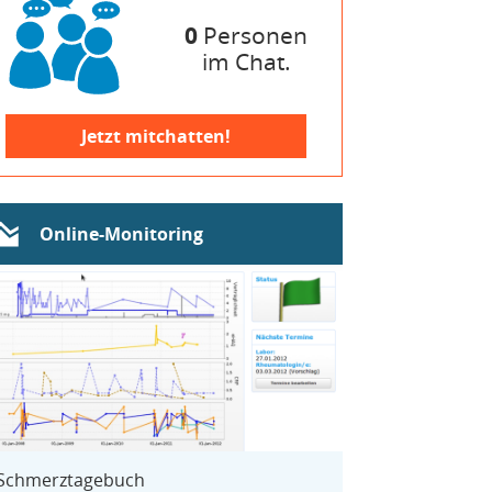
0
Personen
im Chat.
Jetzt mitchatten!
Online-Monitoring
Schmerztagebuch