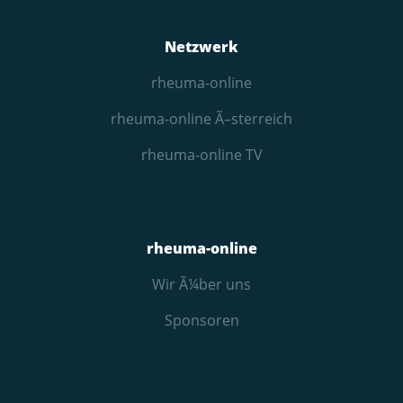
Netzwerk
rheuma-online
rheuma-online Ã–sterreich
rheuma-online TV
rheuma-online
Wir Ã¼ber uns
Sponsoren