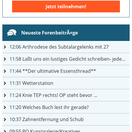
Jetzt teilnehmen!
Neueste ForenbeitrÃ¤ge
12:06
Arthrodese des Subtalargelenks mit 27
11:58
Laßt uns ein lustiges Gedicht schreiben- jeder einen Satz
11:44
**Der ultimative Essensthread**
11:31
Wetterstation
11:24
Knie TEP rechts! OP steht bevor ...
11:20
Welches Buch lest ihr gerade?
10:37
Zahnentfernung und Schub
09:55
RO Kunstgalerie/Kreatives