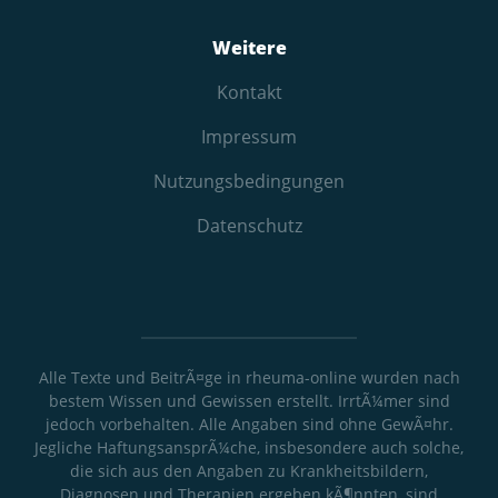
Weitere
Kontakt
Impressum
Nutzungs­bedingungen
Datenschutz
Alle Texte und BeitrÃ¤ge in rheuma-online wurden nach
bestem Wissen und Gewissen erstellt. IrrtÃ¼mer sind
jedoch vorbehalten. Alle Angaben sind ohne GewÃ¤hr.
Jegliche HaftungsansprÃ¼che, insbesondere auch solche,
die sich aus den Angaben zu Krankheitsbildern,
Diagnosen und Therapien ergeben kÃ¶nnten, sind