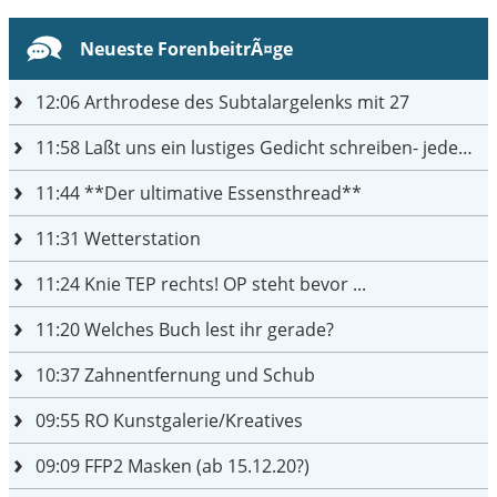
Neueste ForenbeitrÃ¤ge
12:06
Arthrodese des Subtalargelenks mit 27
11:58
Laßt uns ein lustiges Gedicht schreiben- jeder einen Satz
11:44
**Der ultimative Essensthread**
11:31
Wetterstation
11:24
Knie TEP rechts! OP steht bevor ...
11:20
Welches Buch lest ihr gerade?
10:37
Zahnentfernung und Schub
09:55
RO Kunstgalerie/Kreatives
09:09
FFP2 Masken (ab 15.12.20?)