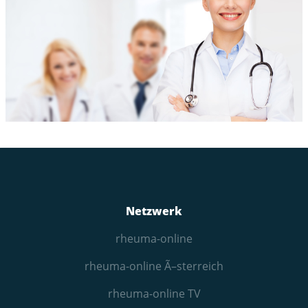
Netzwerk
rheuma-online
rheuma-online Ã–sterreich
rheuma-online TV