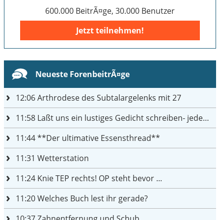
600.000 BeitrÃ¤ge, 30.000 Benutzer
Jetzt teilnehmen!
Neueste ForenbeitrÃ¤ge
12:06
Arthrodese des Subtalargelenks mit 27
11:58
Laßt uns ein lustiges Gedicht schreiben- jeder einen Satz
11:44
**Der ultimative Essensthread**
11:31
Wetterstation
11:24
Knie TEP rechts! OP steht bevor ...
11:20
Welches Buch lest ihr gerade?
10:37
Zahnentfernung und Schub