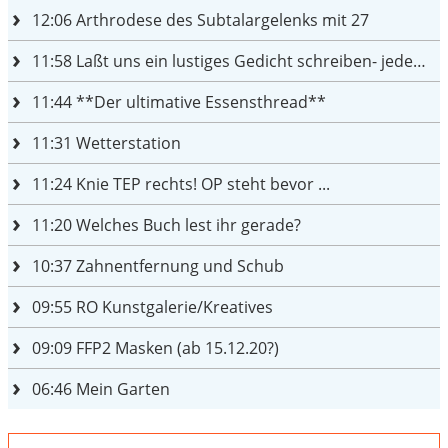
12:06
Arthrodese des Subtalargelenks mit 27
11:58
Laßt uns ein lustiges Gedicht schreiben- jeder einen Satz
11:44
**Der ultimative Essensthread**
11:31
Wetterstation
11:24
Knie TEP rechts! OP steht bevor ...
11:20
Welches Buch lest ihr gerade?
10:37
Zahnentfernung und Schub
09:55
RO Kunstgalerie/Kreatives
09:09
FFP2 Masken (ab 15.12.20?)
06:46
Mein Garten