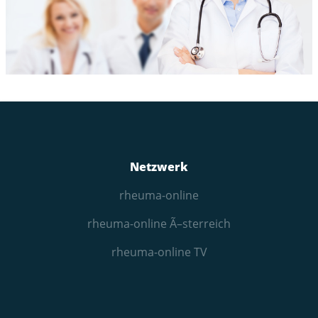
Netzwerk
rheuma-online
rheuma-online Ã–sterreich
rheuma-online TV