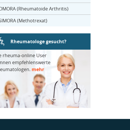
OMORA (Rheumatoide Arthritis)
SIMORA (Methotrexat)
Rheumatologe gesucht?
e rheuma-online User
nnen empfehlenswerte
eumatologen.
mehr