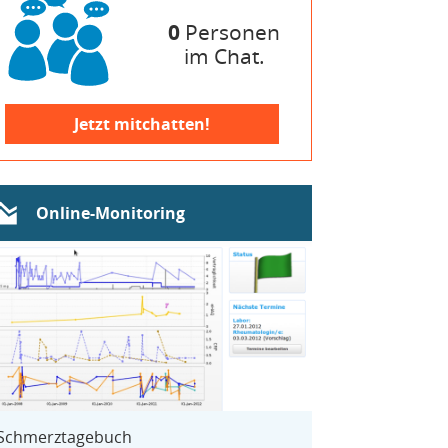
0
Personen
im Chat.
Jetzt mitchatten!
Online-Monitoring
Schmerztagebuch