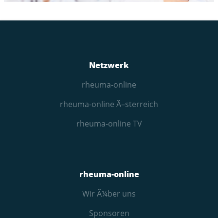
Netzwerk
rheuma-online
rheuma-online Ã–sterreich
rheuma-online TV
rheuma-online
Wir Ã¼ber uns
Sponsoren