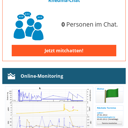
Rheuma-Chat
0
Personen im Chat.
Jetzt mitchatten!
Online-Monitoring