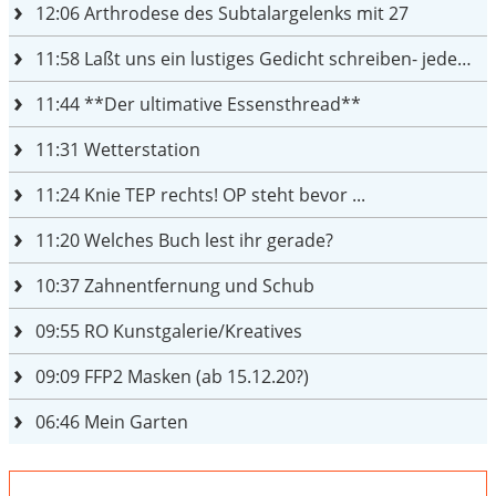
12:06
Arthrodese des Subtalargelenks mit 27
11:58
Laßt uns ein lustiges Gedicht schreiben- jeder einen Satz
11:44
**Der ultimative Essensthread**
11:31
Wetterstation
11:24
Knie TEP rechts! OP steht bevor ...
11:20
Welches Buch lest ihr gerade?
10:37
Zahnentfernung und Schub
09:55
RO Kunstgalerie/Kreatives
09:09
FFP2 Masken (ab 15.12.20?)
06:46
Mein Garten