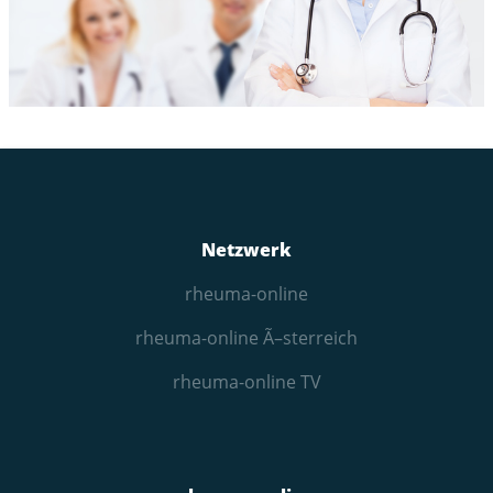
Netzwerk
rheuma-online
rheuma-online Ã–sterreich
rheuma-online TV