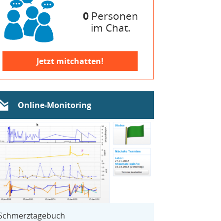
0
Personen
im Chat.
Jetzt mitchatten!
Online-Monitoring
Schmerztagebuch