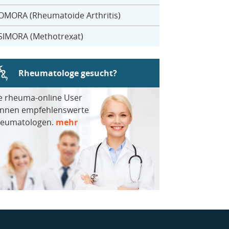
OMORA (Rheumatoide Arthritis)
SIMORA (Methotrexat)
Rheumatologe gesucht?
e rheuma-online User
nnen empfehlenswerte
eumatologen.
mehr