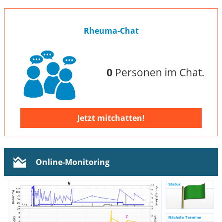
Rheuma-Chat
0
Personen im Chat.
Jetzt mitchatten!
Online-Monitoring