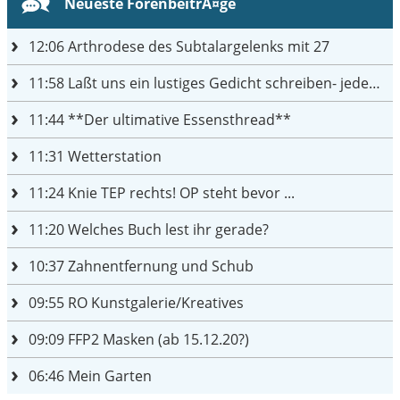
Neueste ForenbeitrÃ¤ge
12:06
Arthrodese des Subtalargelenks mit 27
11:58
Laßt uns ein lustiges Gedicht schreiben- jeder einen Satz
11:44
**Der ultimative Essensthread**
11:31
Wetterstation
11:24
Knie TEP rechts! OP steht bevor ...
11:20
Welches Buch lest ihr gerade?
10:37
Zahnentfernung und Schub
09:55
RO Kunstgalerie/Kreatives
09:09
FFP2 Masken (ab 15.12.20?)
06:46
Mein Garten