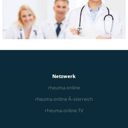
Netzwerk
rheuma-online
rheuma-online Ã–sterreich
rheuma-online TV