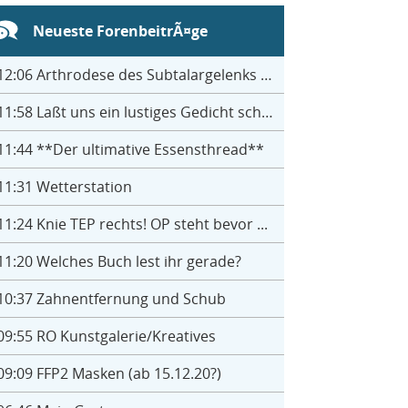
Neueste ForenbeitrÃ¤ge
12:06
Arthrodese des Subtalargelenks mit 27
11:58
Laßt uns ein lustiges Gedicht schreiben- jeder einen Satz
11:44
**Der ultimative Essensthread**
11:31
Wetterstation
11:24
Knie TEP rechts! OP steht bevor ...
11:20
Welches Buch lest ihr gerade?
10:37
Zahnentfernung und Schub
09:55
RO Kunstgalerie/Kreatives
09:09
FFP2 Masken (ab 15.12.20?)