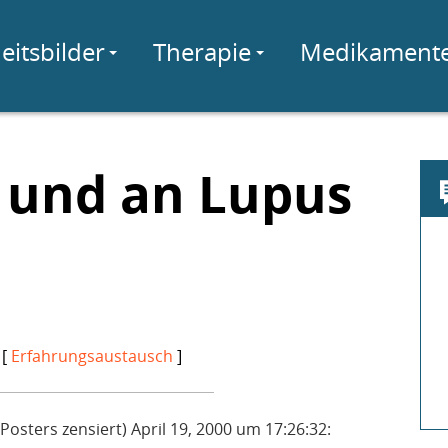
eitsbilder
Therapie
Medikament
g und an Lupus
 [
Erfahrungsaustausch
]
osters zensiert) April 19, 2000 um 17:26:32: