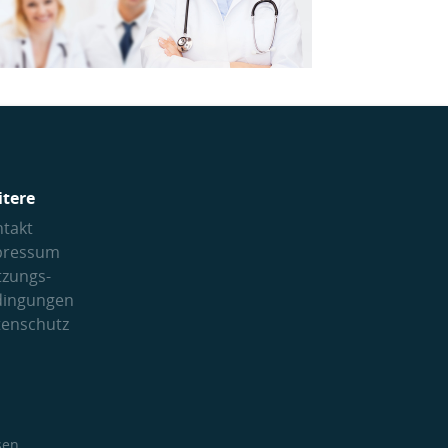
itere
takt
pressum
tzungs­
dingungen
tenschutz
sen