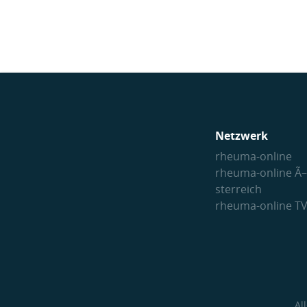
Netzwerk
rheuma-online
rheuma-online Ã–
sterreich
rheuma-online T
Al