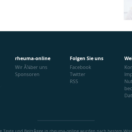
rheuma-online
Folgen Sie uns
We
Wir Ã¼ber uns
Facebook
Kon
Sponsoren
Twitter
Im
RSS
Nu
V
be
Da
le Texte und BeitrÃ¤ge in rheuma-online wurden nach bestem Wis