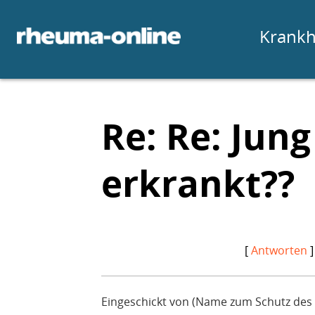
Krankh
Re: Re: Jun
erkrankt??
[
Antworten
]
Eingeschickt von (Name zum Schutz des P