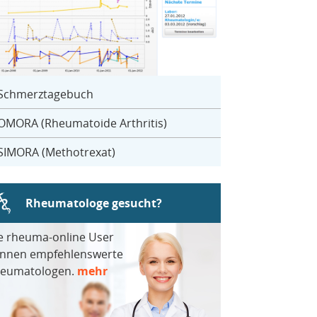
Schmerztagebuch
OMORA (Rheumatoide Arthritis)
SIMORA (Methotrexat)
Rheumatologe gesucht?
e rheuma-online User
nnen empfehlenswerte
eumatologen.
mehr