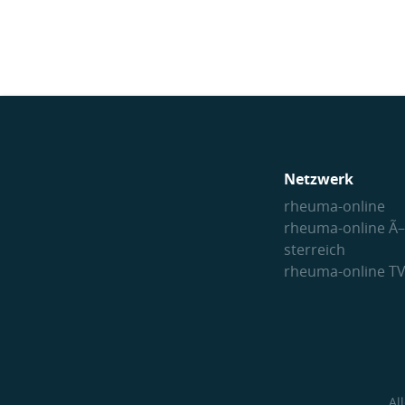
Netzwerk
rheuma-online
rheuma-online Ã–
sterreich
rheuma-online T
Al