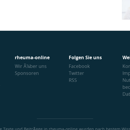
rheuma-online
Folgen Sie uns
We
Wir Ã¼ber uns
Facebook
Kon
Sponsoren
Twitter
Im
RSS
Nu
V
be
Da
le Texte und BeitrÃ¤ge in rheuma-online wurden nach bestem Wis