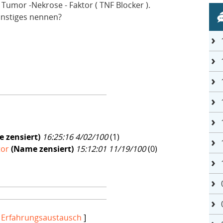
Tumor -Nekrose - Faktor ( TNF Blocker ).
onstiges nennen?
 zensiert)
16:25:16 4/02/100
(
1)
tor
(Name zensiert)
15:12:01 11/19/100
(
0)
[
Erfahrungsaustausch
]