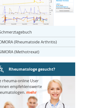
Schmerztagebuch
OMORA (Rheumatoide Arthritis)
SIMORA (Methotrexat)
Rheumatologe gesucht?
e rheuma-online User
nnen empfehlenswerte
eumatologen.
mehr