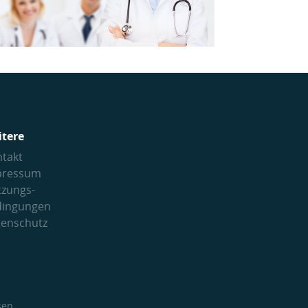
itere
takt
pressum
tzungs­
dingungen
tenschutz
sen