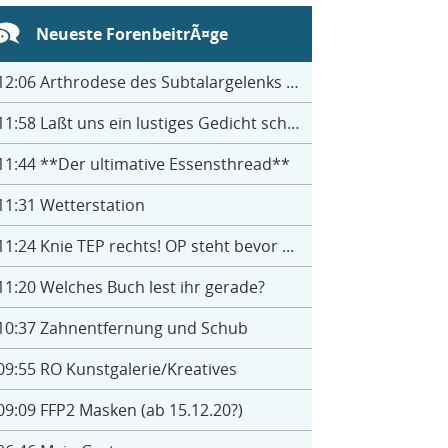
Neueste ForenbeitrÃ¤ge
12:06
Arthrodese des Subtalargelenks mit 27
11:58
Laßt uns ein lustiges Gedicht schreiben- jeder einen Satz
11:44
**Der ultimative Essensthread**
11:31
Wetterstation
11:24
Knie TEP rechts! OP steht bevor ...
11:20
Welches Buch lest ihr gerade?
10:37
Zahnentfernung und Schub
09:55
RO Kunstgalerie/Kreatives
09:09
FFP2 Masken (ab 15.12.20?)