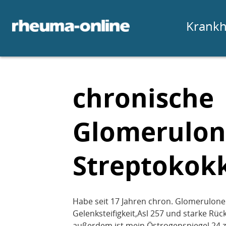
Krankh
chronische
Glomerulon
Streptokok
Habe seit 17 Jahren chron. Glomerulonep
Gelenksteifigkeit,Asl 257 und starke Rü
außerdem ist mein Östrogenspiegel 24 zu