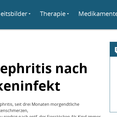
eitsbilder
Therapie
Medikament
ephritis nach
keninfekt
hritis, seit drei Monaten morgendtliche
ckenschmerzen,
 niedrig nach entf. der Eierstöcken.Als Kind immer