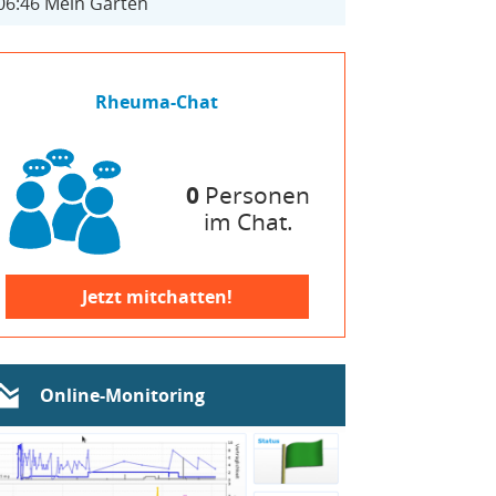
06:46
Mein Garten
Rheuma-Chat
0
Personen
im Chat.
Jetzt mitchatten!
Online-Monitoring