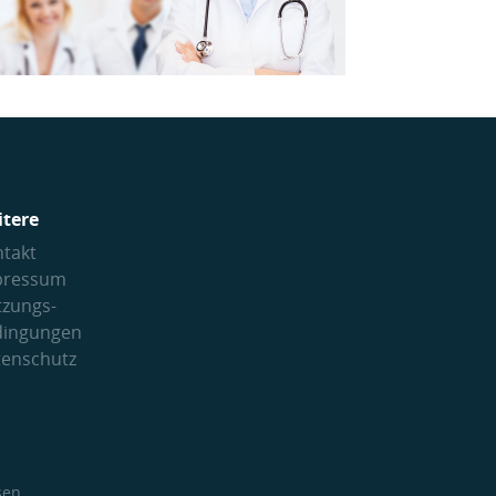
itere
takt
pressum
tzungs­
dingungen
tenschutz
sen