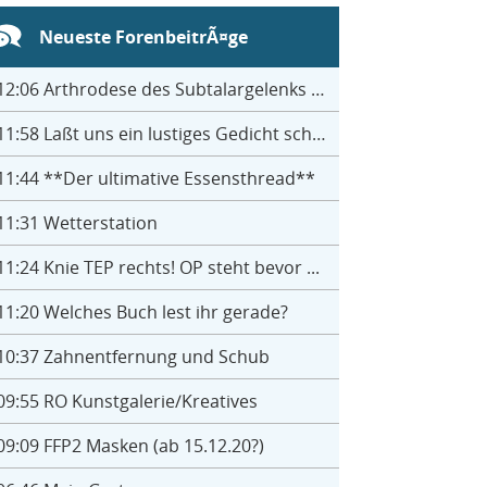
Neueste ForenbeitrÃ¤ge
12:06
Arthrodese des Subtalargelenks mit 27
11:58
Laßt uns ein lustiges Gedicht schreiben- jeder einen Satz
11:44
**Der ultimative Essensthread**
11:31
Wetterstation
11:24
Knie TEP rechts! OP steht bevor ...
11:20
Welches Buch lest ihr gerade?
10:37
Zahnentfernung und Schub
09:55
RO Kunstgalerie/Kreatives
09:09
FFP2 Masken (ab 15.12.20?)