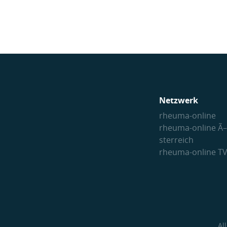
Netzwerk
rheuma-online
rheuma-online Ã–
sterreich
rheuma-online T
Al