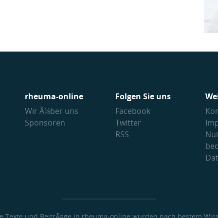
rheuma-online
Folgen Sie uns
We
Wir Ã¼ber uns
Facebook
Kon
Sponsoren
Twitter
Im
RSS
Nu
V
be
Da
le Texte und BeitrÃ¤ge in rheuma-online wurden nach bestem Wis