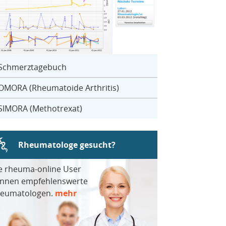
Schmerztagebuch
OMORA (Rheumatoide Arthritis)
SIMORA (Methotrexat)
Rheumatologe gesucht?
e rheuma-online User
nnen empfehlenswerte
eumatologen.
mehr