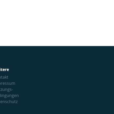
itere
takt
pressum
tzungs­
dingungen
tenschutz