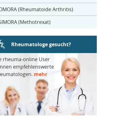
OMORA (Rheumatoide Arthritis)
SIMORA (Methotrexat)
Rheumatologe gesucht?
e rheuma-online User
nnen empfehlenswerte
eumatologen.
mehr