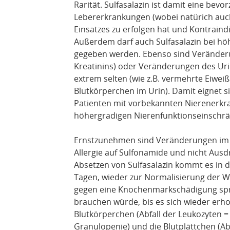
Rarität. Sulfasalazin ist damit eine bev
Lebererkrankungen (wobei natürich auch
Einsatzes zu erfolgen hat und Kontraind
Außerdem darf auch Sulfasalazin bei hö
gegeben werden. Ebenso sind Veränderu
Kreatinins) oder Veränderungen des Uri
extrem selten (wie z.B. vermehrte Eiwe
Blutkörperchen im Urin). Damit eignet si
Patienten mit vorbekannten Nierenerkran
höhergradigen Nierenfunktionseinschr
Ernstzunehmen sind Veränderungen im Bl
Allergie auf Sulfonamide und nicht Au
Absetzen von Sulfasalazin kommt es in d
Tagen, wieder zur Normalisierung der We
gegen eine Knochenmarkschädigung spri
brauchen würde, bis es sich wieder erholt
Blutkörperchen (Abfall der Leukozyten =
Granulopenie) und die Blutplättchen (A