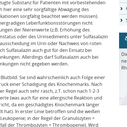
orzugte Substanz für Patienten mit vorbestehenden
 hier eine sehr sorgfältige Abwägung des
ikationen sorgfältig beachtet werden müssen).
hergradigen Leberfunktionsstörungen nicht
ngen der Nierenwerte (z.B. Erhöhung des
nstatus oder des Urinsediments unter Sulfasalazin
ißausscheidung im Urin oder Nachweis von roten
ch Sulfasalazin auch gut für den Einsatz bei
Di
kungen. Allerdings darf Sulfasalazin auch bei
ne
änkungen nicht gegeben werden.
Rh
utbild. Sie sind wahrscheinlich auch Folge einer
sdruck einer Schädigung des Knochenmarks. Nach
er Regel auch sehr rasch, z.T. schon nach 1-2-3
rte (was auch für eine allergische Reaktion und
cht, da ein geschädigtes Knochenmark länger
 hat). In erster Linie betroffen sind die weißen
 Leukopenie; in der Regel der Granulozyten =
bfall der Thrombozyten = Thrombopenie). Wird