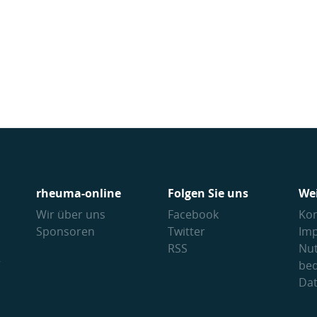
rheuma-online
Folgen Sie uns
We
Wir über uns
Facebook
Kon
Sponsoren
Twitter
Im
RSS
Nu
V
be
Da