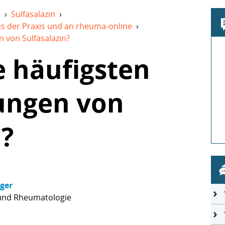
e
›
Sulfasalazin
›
us der Praxis und an rheuma-online
›
 von Sulfasalazin?
e häufigsten
ungen von
n?
nger
 und Rheumatologie