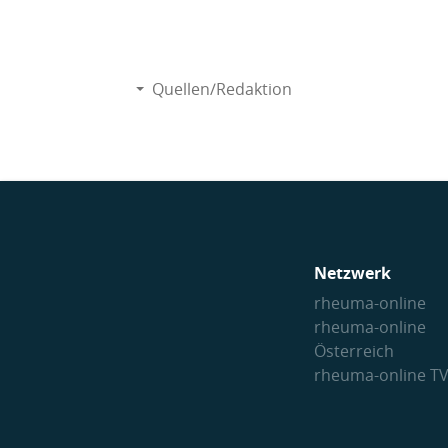
Quellen/Redaktion
Netzwerk
rheuma-online
rheuma-online
Österreich
rheuma-online T