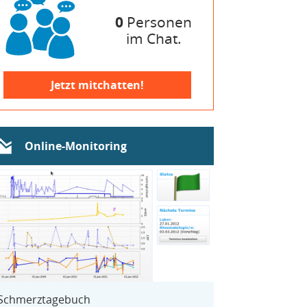
0
Personen
im Chat.
Jetzt mitchatten!
Online-Monitoring
Schmerztagebuch