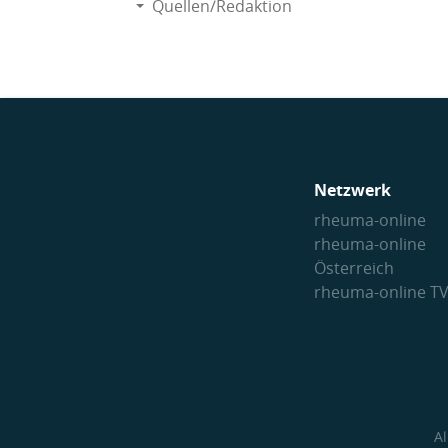
Quellen/Redaktion
Netzwerk
rheuma-online
rheuma-online
Österreich
rheuma-online T
A