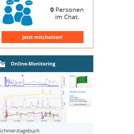
0
Personen
im Chat.
Jetzt mitchatten!
Online-Monitoring
Schmerztagebuch