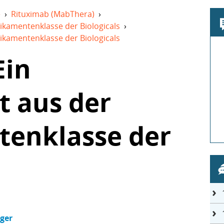
e
›
Rituximab (MabThera)
›
kamentenklasse der Biologicals
›
kamentenklasse der Biologicals
Ein
 aus der
enklasse der
nger