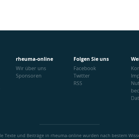
rheuma-online
Folgen Sie uns
We
Wir über uns
Facebook
Kon
Sponsoren
Twitter
Im
RSS
Nu
V
be
Da
lle Texte und Beiträge in rheuma-online wurden nach bestem Wiss