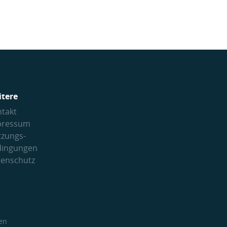
itere
takt
pressum
tzungs­
dingungen
tenschutz
en