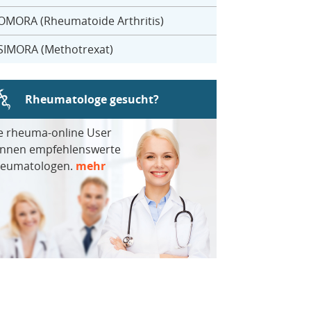
OMORA (Rheumatoide Arthritis)
SIMORA (Methotrexat)
Rheumatologe gesucht?
e rheuma-online User
nnen empfehlenswerte
eumatologen.
mehr