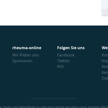
rheuma-online
Folgen Sie uns
We
Wir Ã¼ber uns
Facebook
Kon
Sponsoren
Twitter
Im
RSS
Nu
V
be
Da
le Texte und BeitrÃ¤ge in rheuma-online wurden nach bestem Wis