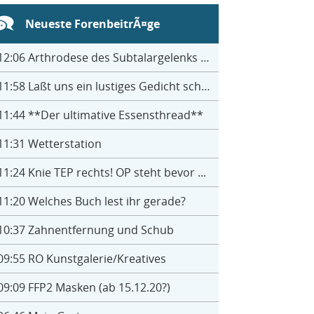
Neueste ForenbeitrÃ¤ge
12:06
Arthrodese des Subtalargelenks mit 27
11:58
Laßt uns ein lustiges Gedicht schreiben- jeder einen Satz
11:44
**Der ultimative Essensthread**
11:31
Wetterstation
11:24
Knie TEP rechts! OP steht bevor ...
11:20
Welches Buch lest ihr gerade?
10:37
Zahnentfernung und Schub
09:55
RO Kunstgalerie/Kreatives
09:09
FFP2 Masken (ab 15.12.20?)