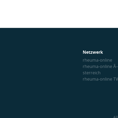
Netzwerk
rheuma-online
rheuma-online Ã–
sterreich
rheuma-online T
Al