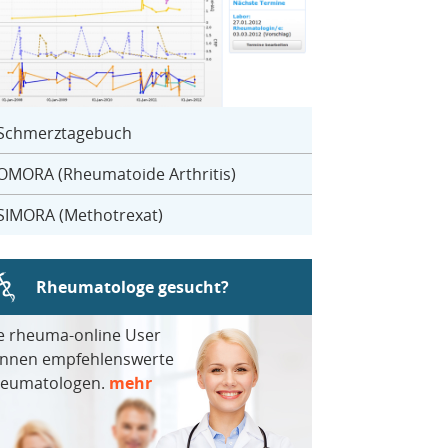
Schmerztagebuch
OMORA (Rheumatoide Arthritis)
SIMORA (Methotrexat)
Rheumatologe gesucht?
e rheuma-online User
nnen empfehlenswerte
eumatologen.
mehr