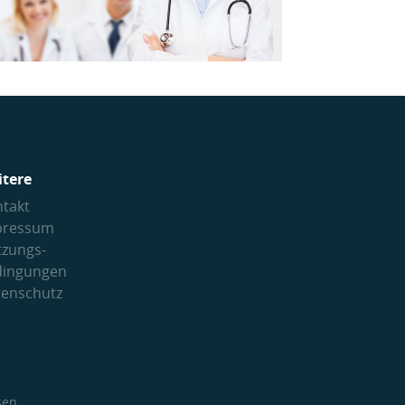
itere
takt
pressum
tzungs­
dingungen
tenschutz
sen