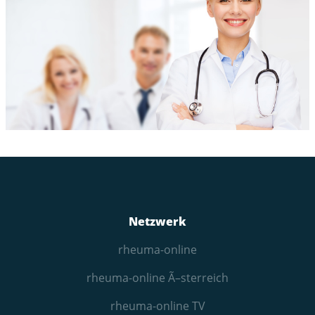
Netzwerk
rheuma-online
rheuma-online Ã–sterreich
rheuma-online TV