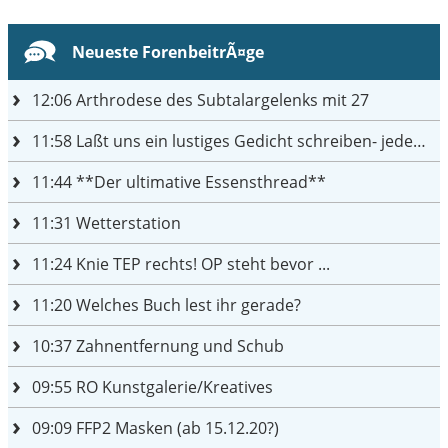
Neueste ForenbeitrÃ¤ge
12:06
Arthrodese des Subtalargelenks mit 27
11:58
Laßt uns ein lustiges Gedicht schreiben- jeder einen Satz
11:44
**Der ultimative Essensthread**
11:31
Wetterstation
11:24
Knie TEP rechts! OP steht bevor ...
11:20
Welches Buch lest ihr gerade?
10:37
Zahnentfernung und Schub
09:55
RO Kunstgalerie/Kreatives
09:09
FFP2 Masken (ab 15.12.20?)